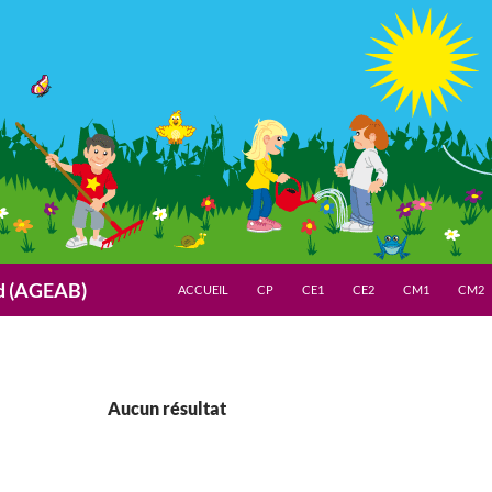
nd (AGEAB)
ACCUEIL
CP
CE1
CE2
CM1
CM2
Aucun résultat