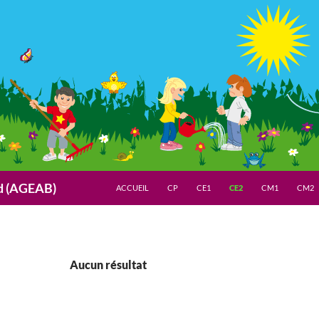
nd (AGEAB)
ACCUEIL
CP
CE1
CE2
CM1
CM2
Aucun résultat