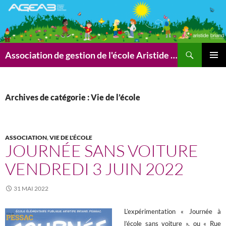
Aller
au
contenu
Recherche
Association de gestion de l'école Aristide Briand (AGEAB)
MENU
PRINCI
Archives de catégorie : Vie de l’école
ASSOCIATION
,
VIE DE L'ÉCOLE
JOURNÉE SANS VOITURE
VENDREDI 3 JUIN 2022
31 MAI 2022
L’expérimentation « Journée à
l’école sans voiture », ou « Rue