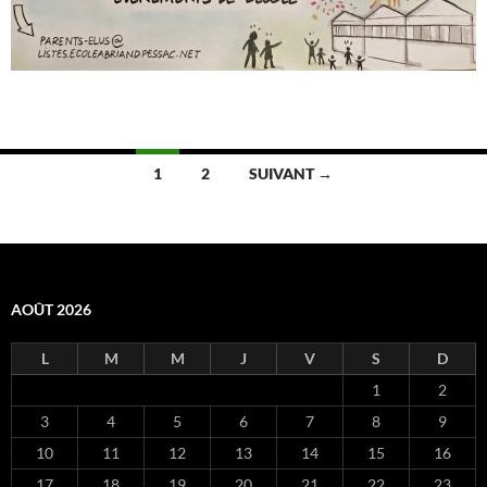
Navigation
1
2
SUIVANT →
des
articles
AOÛT 2026
L
M
M
J
V
S
D
1
2
3
4
5
6
7
8
9
10
11
12
13
14
15
16
17
18
19
20
21
22
23