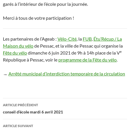
garés à l’intérieur de l’école pour la journée.
Merci à tous de votre participation !
Les partenaires de l’Ageab :
Vélo-Cité
, la
FUB
,
Étu’Récup / La
Maison du vélo
de Pessac, et la ville de Pessac qui organise la
e
Fête du vélo
dimanche 6 juin 2021 de 9h à 14h place de la V
République à Pessac, voir le
programme de la Fête du vélo
.
→
Arrêté municipal d’interdiction temporaire de la circulation
Navigation
ARTICLE PRÉCÉDENT
des
conseil d’école mardi 6 avril 2021
articles
ARTICLE SUIVANT