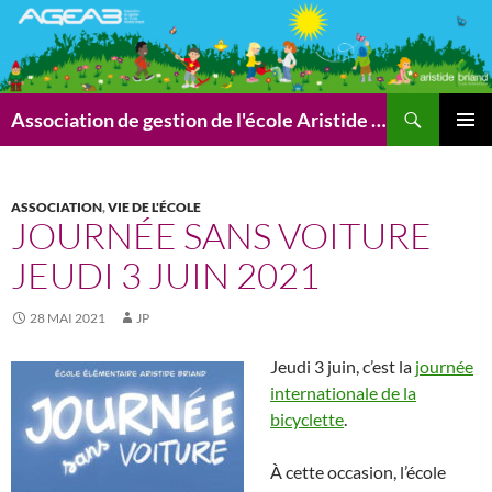
Aller
au
contenu
Recherche
Association de gestion de l'école Aristide Briand (AGEAB)
MENU
PRINCI
ASSOCIATION
,
VIE DE L'ÉCOLE
JOURNÉE SANS VOITURE
JEUDI 3 JUIN 2021
28 MAI 2021
JP
Jeudi 3 juin, c’est la
journée
internationale de la
bicyclette
.
À cette occasion, l’école