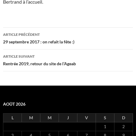
Bertrand à l’accueil.
Navigation
ARTICLE PRÉCÉDENT
des
29 septembre 2017 : on refait la fête :)
articles
ARTICLE SUIVANT
Rentrée 2019, retour du site de l’Ageab
AOÛT 2026
L
M
M
J
V
S
D
1
2
3
4
5
6
7
8
9