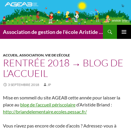
Aller
au
contenu
Recherche
Association de gestion de l'école Aristide Briand (AGEAB)
MENU
PRINCI
ACCUEIL
,
ASSOCIATION
,
VIE DE L'ÉCOLE
RENTRÉE 2018 → BLOG DE
L’ACCUEIL
3 SEPTEMBRE 2018
JP
Mise en sommeil du site AGEAB cette année pour laisser la
place au
blog de l’accueil périscolaire
d’Aristide Briand :
http://briandelementaire.ecoles.pessac.fr/
Vous n’avez pas encore de code d’accès ? Adressez-vous à