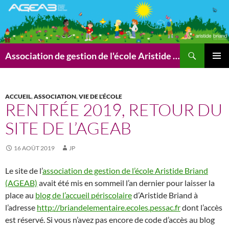
Aller
au
contenu
Recherche
Association de gestion de l'école Aristide Briand (AGEAB)
MENU
PRINCI
ACCUEIL
,
ASSOCIATION
,
VIE DE L'ÉCOLE
RENTRÉE 2019, RETOUR DU
SITE DE L’AGEAB
16 AOÛT 2019
JP
Le site de l’
association de gestion de l’école Aristide Briand
(AGEAB)
avait été mis en sommeil l’an dernier pour laisser la
place au
blog de l’accueil périscolaire
d’Aristide Briand à
l’adresse
http://briandelementaire.ecoles.pessac.fr
dont l’accès
est réservé. Si vous n’avez pas encore de code d’accès au blog