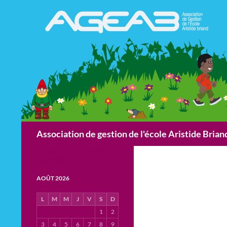
Aller
au
contenu
Recherche
Association de gestion de l'école Aristide Bria
NOTRE ÉCOLE, FAISONS-LA
ENSEMBLE…
AOÛT 2026
L
M
M
J
V
S
D
1
2
3
4
5
6
7
8
9